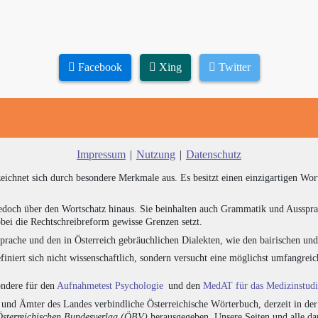
Facebook
Xing
Twitter
Impressum
|
Nutzung
|
Datenschutz
zeichnet sich durch besondere Merkmale aus. Es besitzt einen einzigartigen Wor
edoch über den Wortschatz hinaus. Sie beinhalten auch Grammatik und Ausspra
bei die Rechtschreibreform gewisse Grenzen setzt.
prache und den in Österreich gebräuchlichen Dialekten, wie den bairischen un
finiert sich nicht wissenschaftlich, sondern versucht eine möglichst umfangr
sondere für den
Aufnahmetest Psychologie
und den
MedAT für das Medizinstud
nd Ämter des Landes verbindliche Österreichische Wörterbuch, derzeit in de
Österreichischen Bundesverlag (ÖBV)
herausgegeben. Unsere Seiten und alle d