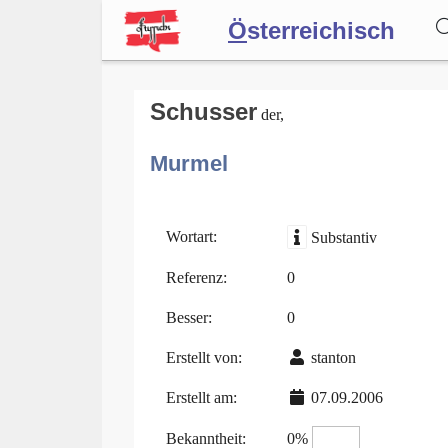
Ö
sterreichisch
Wörterbuch
Schusser
der,
Murmel
Forum
Blog
Wortart:
Substantiv
Referenz:
0
Besser:
0
Erstellt von:
stanton
Erstellt am:
07.09.2006
Bekanntheit:
0%