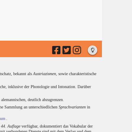
tschatz, bekannt als
Austriazismen
, sowie charakteristische
che, inklusive der Phonologie und Intonation. Darüber
d alemannischen, deutlich abzugrenzen.
eiche Sammlung an unterschiedlichen
Sprachvarianten
in
ium
.
r
44. Auflage
verfügbar, dokumentiert das Vokabular der
amit verbundenen Dienste sind mit dem Verlag und dem