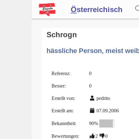
Ö
sterreichisch
Wörterbuch
Schrogn
hässliche Person, meist weib
Forum
Blog
Referenz:
0
Besser:
0
Erstellt von:
pedrito
Erstellt am:
07.09.2006
Bekanntheit:
90%
Bewertungen:
2
0