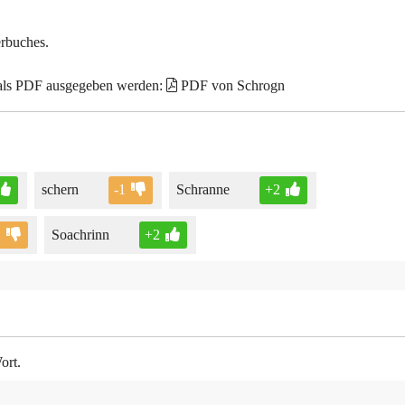
erbuches.
 als PDF ausgegeben werden:
PDF von Schrogn
schern
-1
Schranne
+2
1
Soachrinn
+2
ort.