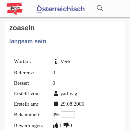
Ö
sterreichisch
Wörterbuch
zoaseln
langsam sein
Forum
Wortart:
Verb
Blog
Referenz:
0
Besser:
0
Erstellt von:
yad-yag
Erstellt am:
29.08.2006
Bekanntheit:
0%
Bewertungen:
1
0