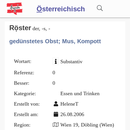
Ö
sterreichisch
Wörterbuch
Rọ̈ster
der, -s, -
gedünstetes Obst; Mus, Kompott
Forum
Wortart:
Substantiv
Blog
Referenz:
0
Besser:
0
Kategorie:
Essen und Trinken
Erstellt von:
HeleneT
Erstellt am:
26.08.2006
Region:
Wien 19, Döbling (Wien)