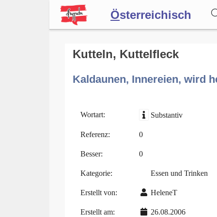
Ö
sterreichisch
Wörterbuch
Kutteln, Kuttelfleck
Kaldaunen, Innereien, wird h
Forum
Blog
Wortart:
Substantiv
Referenz:
0
Besser:
0
Kategorie:
Essen und Trinken
Erstellt von:
HeleneT
Erstellt am:
26.08.2006