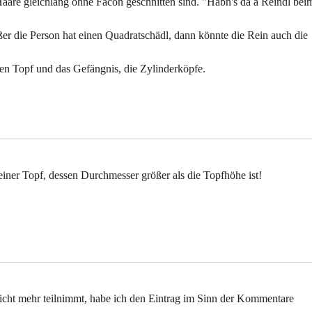
aare gleichlang ohne Facon geschnitten sind. "Habn's da a Reindl bei
ßer die Person hat einen Quadratschädl, dann könnte die Rein auch die
n Topf und das Gefängnis, die Zylinderköpfe.
leiner Topf, dessen Durchmesser größer als die Topfhöhe ist!
 nicht mehr teilnimmt, habe ich den Eintrag im Sinn der Kommentare