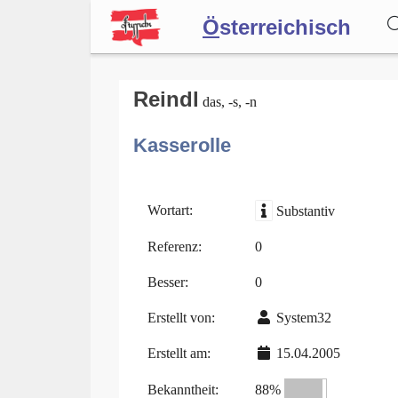
Ö
sterreichisch
Wörterbuch
Reindl
das, -s, -n
Kasserolle
Forum
Blog
Wortart:
Substantiv
Referenz:
0
Besser:
0
Erstellt von:
System32
Erstellt am:
15.04.2005
Bekanntheit:
88%