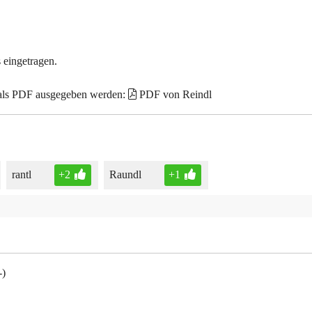
 eingetragen.
 als PDF ausgegeben werden:
PDF von Reindl
rantl
+2
Raundl
+1
-)