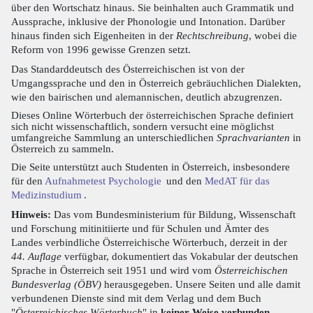
über den Wortschatz hinaus. Sie beinhalten auch Grammatik und
Aussprache, inklusive der Phonologie und Intonation. Darüber
hinaus finden sich Eigenheiten in der
Rechtschreibung
, wobei die
Reform von 1996 gewisse Grenzen setzt.
Das Standarddeutsch des Österreichischen ist von der
Umgangssprache und den in Österreich gebräuchlichen Dialekten,
wie den bairischen und alemannischen, deutlich abzugrenzen.
Dieses Online Wörterbuch der österreichischen Sprache definiert
sich nicht wissenschaftlich, sondern versucht eine möglichst
umfangreiche Sammlung an unterschiedlichen
Sprachvarianten
in
Österreich zu sammeln.
Die Seite unterstützt auch Studenten in Österreich, insbesondere
für den
Aufnahmetest Psychologie
und den
MedAT für das
Medizinstudium
.
Hinweis:
Das vom Bundesministerium für Bildung, Wissenschaft
und Forschung mitinitiierte und für Schulen und Ämter des
Landes verbindliche Österreichische Wörterbuch, derzeit in der
44. Auflage
verfügbar, dokumentiert das Vokabular der deutschen
Sprache in Österreich seit 1951 und wird vom
Österreichischen
Bundesverlag (ÖBV)
herausgegeben. Unsere Seiten und alle damit
verbundenen Dienste sind mit dem Verlag und dem Buch
"
Österreichisches Wörterbuch
" in
keiner Weise verbunden
.