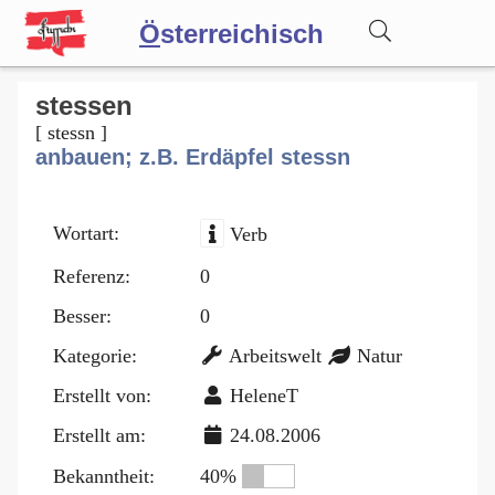
Ö
sterreichisch
Wörterbuch
stessen
[ stessn ]
anbauen; z.B. Erdäpfel stessn
Forum
Wortart:
Verb
Blog
Referenz:
0
Besser:
0
Kategorie:
Arbeitswelt
Natur
Erstellt von:
HeleneT
Erstellt am:
24.08.2006
Bekanntheit:
40%