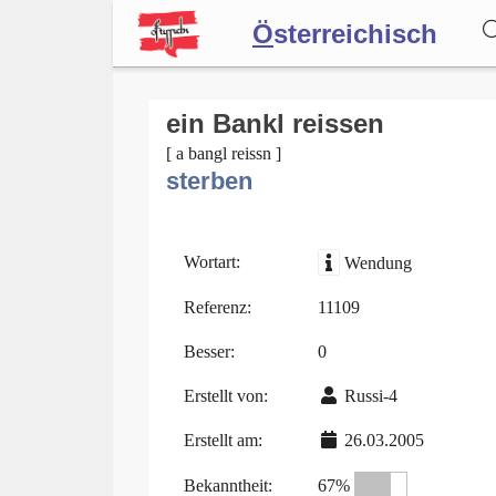
Ö
sterreichisch
Wörterbuch
ein Bankl reissen
[ a bangl reissn ]
sterben
Forum
Blog
Wortart:
Wendung
Referenz:
11109
Besser:
0
Erstellt von:
Russi-4
Erstellt am:
26.03.2005
Bekanntheit:
67%