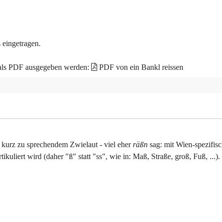
 eingetragen.
 als PDF ausgegeben werden:
PDF von ein Bankl reissen
d kurz zu sprechendem Zwielaut - viel eher
räßn
sag: mit Wien-spezifis
ikuliert wird (daher "ß" statt "ss", wie in: Maß, Straße, groß, Fuß, ...).