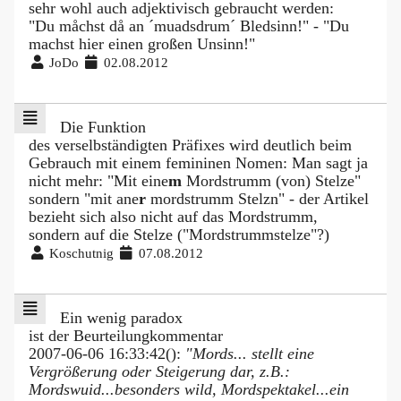
sehr wohl auch adjektivisch gebraucht werden:
"Du måchst då an ´muadsdrum´ Bledsinn!" - "Du
machst hier einen großen Unsinn!"
JoDo
02.08.2012
Die Funktion
des verselbständigten Präfixes wird deutlich beim
Gebrauch mit einem femininen Nomen: Man sagt ja
nicht mehr: "Mit eine
m
Mordstrumm (von) Stelze"
sondern "mit ane
r
mordstrumm Stelzn" - der Artikel
bezieht sich also nicht auf das Mordstrumm,
sondern auf die Stelze ("Mordstrummstelze"?)
Koschutnig
07.08.2012
Ein wenig paradox
ist der Beurteilungkommentar
2007-06-06 16:33:42():
"Mords... stellt eine
Vergrößerung oder Steigerung dar, z.B.:
Mordswuid...besonders wild, Mordspektakel...ein