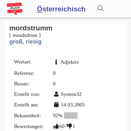
Ö
sterreichisch
Wörterbuch
mordstrumm
[ muadsdrum ]
groß, riesig
Forum
Wortart:
Adjektiv
Blog
Referenz:
0
Besser:
0
Erstellt von:
System32
Erstellt am:
14.03.2005
Bekanntheit:
92%
Bewertungen:
60
1