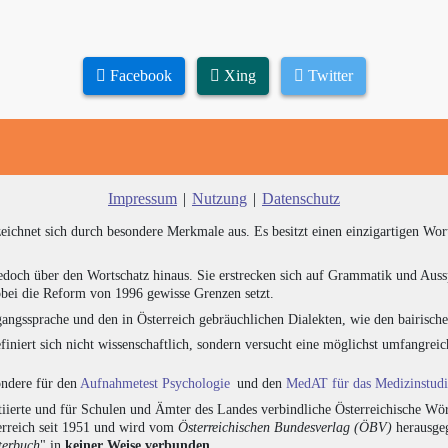
Facebook
Xing
Twitter
Impressum
|
Nutzung
|
Datenschutz
zeichnet sich durch besondere Merkmale aus. Es besitzt einen einzigartigen Wor
edoch über den Wortschatz hinaus. Sie erstrecken sich auf Grammatik und Auss
bei die Reform von 1996 gewisse Grenzen setzt.
angssprache und den in Österreich gebräuchlichen Dialekten, wie den bairisch
finiert sich nicht wissenschaftlich, sondern versucht eine möglichst umfangr
sondere für den
Aufnahmetest Psychologie
und den
MedAT für das Medizinstud
ierte und für Schulen und Ämter des Landes verbindliche Österreichische Wör
erreich seit 1951 und wird vom
Österreichischen Bundesverlag (ÖBV)
herausgeg
terbuch
" in
keiner Weise verbunden
.