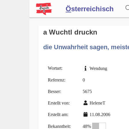
Ö
sterreichisch
Wörterbuch
a Wuchtl druckn
die Unwahrheit sagen, meist
Forum
Blog
Wortart:
Wendung
Referenz:
0
Besser:
5675
Erstellt von:
HeleneT
Erstellt am:
11.08.2006
Bekanntheit:
48%