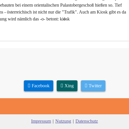
rbauten bei einem orientalischen Palastobergeschoß hießen so. Tief
 - österreichisch ist nicht nur die "Trafik". Auch am Kiosk gibt es da
ng wird nämlich das -o- betont: ki
ó
sk
Facebook
Xing
Twitter
Impressum
|
Nutzung
|
Datenschutz