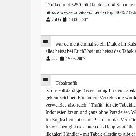
Trafiken und 6259 mit Handels- und Schankge
http://www.aeiou.at/aeiou.encyclop.t/t645739.
JoDo
14.06.2007
war da nicht einmal so ein Dialog im Kais
alles heisst bei Euch? bei uns heisst das Tabakla
doc
15.06.2007
Tabaktrafik
ist die vollständige Bezeichnung für den Taba
gekennzeichnet. Für andere Verkehrsorte wurde
verwendet, also reicht "Trafik" für die Tabak
Indonesien braun und ganz ohne Paradeiser. W
Im Englischen hat es im 19.Jh. nur das Verb "to
Inzwischen gibt es ja auch das Hauptwort "the tr
illegaler) Händler - mit Tabak allerdings gibt e