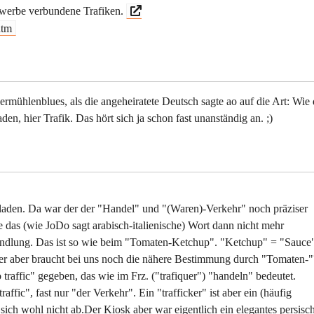
werbe verbundene Trafiken.
htm
ermühlenblues, als die angeheiratete Deutsch sagte ao auf die Art: Wie 
den, hier Trafik. Das hört sich ja schon fast unanständig an. ;)
kladen. Da war der der "Handel" und "(Waren)-Verkehr" noch präziser
 das (wie JoDo sagt arabisch-italienische) Wort dann nicht mehr
handlung. Das ist so wie beim "Tomaten-Ketchup". "Ketchup" = "Sauce"
er aber braucht bei uns noch die nähere Bestimmung durch "Tomaten-"
 traffic" gegeben, das wie im Frz. ("trafiquer") "handeln" bedeutet.
affic", fast nur "der Verkehr". Ein "trafficker" ist aber ein (häufig
r sich wohl nicht ab.Der Kiosk aber war eigentlich ein elegantes persisc