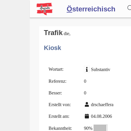
Ö
sterreichisch
Wörterbuch
Trafik
die,
Kiosk
Forum
Blog
Wortart:
Substantiv
Referenz:
0
Besser:
0
Erstellt von:
drschaeffera
Erstellt am:
04.08.2006
Bekanntheit:
90%