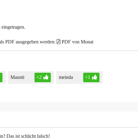
 eingetragen.
 als PDF ausgegeben werden:
PDF von Monat
Maunti
+2
meinda
+1
n? Das ist schlicht falsch!