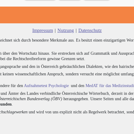
Impressum
|
Nutzung
|
Datenschutz
zeichnet sich durch besondere Merkmale aus. Es besitzt einen einzigartigen Wor
h über den Wortschatz hinaus. Sie erstrecken sich auf Grammatik und Aussprac
bei die Rechtschreibreform gewisse Grenzen setzt.
angssprache und den in Österreich gebräuchlichen Dialekten, wie den bairisch
at keinen wissenschaftlichen Anspruch, sondern versucht eine möglichst umfa
sondere für den
Aufnahmetest Psychologie
und den
MedAT für das Medizinstud
nd Ämter des Landes verbindliche Österreichische Wörterbuch, derzeit in de
Österreichischen Bundesverlag (ÖBV)
herausgegeben. Unsere Seiten und alle d
bunden
.
hschlagewerken
und wird von uns explizit nicht als Regelwerk betrachtet, sond