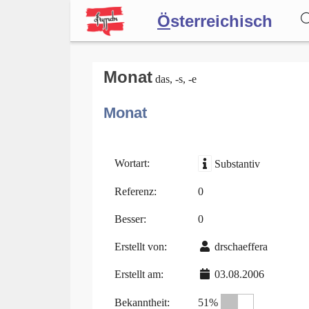
Ö
sterreichisch
Wörterbuch
Monat
das, -s, -e
Monat
Forum
Blog
Wortart:
Substantiv
Referenz:
0
Besser:
0
Erstellt von:
drschaeffera
Erstellt am:
03.08.2006
Bekanntheit:
51%