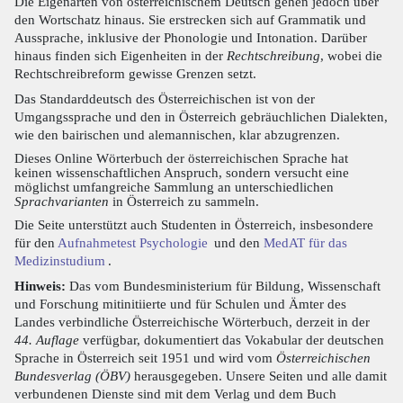
Die Eigenarten von österreichischem Deutsch gehen jedoch über
den Wortschatz hinaus. Sie erstrecken sich auf Grammatik und
Aussprache, inklusive der Phonologie und Intonation. Darüber
hinaus finden sich Eigenheiten in der
Rechtschreibung
, wobei die
Rechtschreibreform gewisse Grenzen setzt.
Das Standarddeutsch des Österreichischen ist von der
Umgangssprache und den in Österreich gebräuchlichen Dialekten,
wie den bairischen und alemannischen, klar abzugrenzen.
Dieses Online Wörterbuch der österreichischen Sprache hat
keinen wissenschaftlichen Anspruch, sondern versucht eine
möglichst umfangreiche Sammlung an unterschiedlichen
Sprachvarianten
in Österreich zu sammeln.
Die Seite unterstützt auch Studenten in Österreich, insbesondere
für den
Aufnahmetest Psychologie
und den
MedAT für das
Medizinstudium
.
Hinweis:
Das vom Bundesministerium für Bildung, Wissenschaft
und Forschung mitinitiierte und für Schulen und Ämter des
Landes verbindliche Österreichische Wörterbuch, derzeit in der
44. Auflage
verfügbar, dokumentiert das Vokabular der deutschen
Sprache in Österreich seit 1951 und wird vom
Österreichischen
Bundesverlag (ÖBV)
herausgegeben. Unsere Seiten und alle damit
verbundenen Dienste sind mit dem Verlag und dem Buch