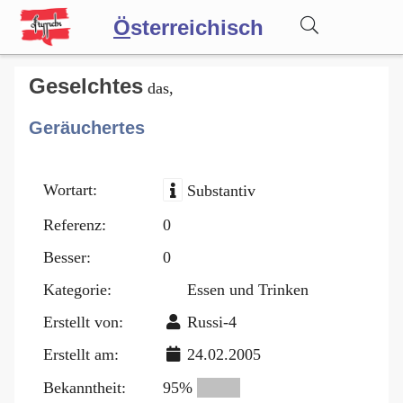
Ö
sterreichisch
Wörterbuch
Geselchtes
das,
Geräuchertes
Forum
Wortart:
Substantiv
Blog
Referenz:
0
Besser:
0
Kategorie:
Essen und Trinken
Erstellt von:
Russi-4
Erstellt am:
24.02.2005
Bekanntheit:
95%