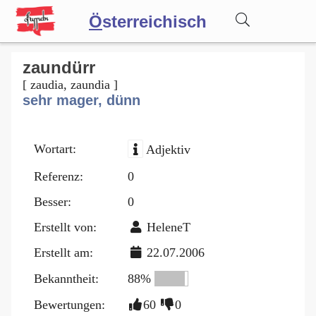
Ö
sterreichisch
Wörterbuch
zaundürr
[ zaudia, zaundia ]
sehr mager, dünn
Forum
Wortart:
Adjektiv
Blog
Referenz:
0
Besser:
0
Erstellt von:
HeleneT
Erstellt am:
22.07.2006
Bekanntheit:
88%
Bewertungen:
60
0