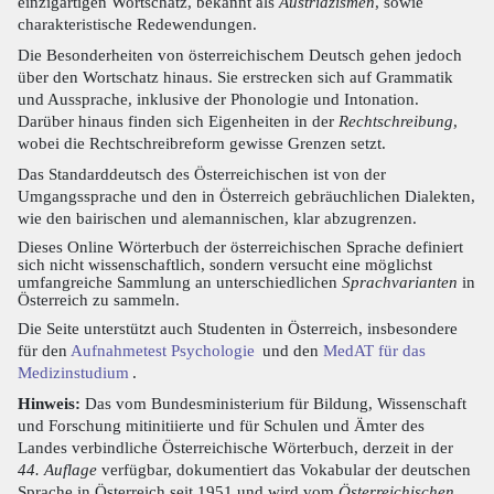
einzigartigen Wortschatz, bekannt als
Austriazismen
, sowie
charakteristische Redewendungen.
Die Besonderheiten von österreichischem Deutsch gehen jedoch
über den Wortschatz hinaus. Sie erstrecken sich auf Grammatik
und Aussprache, inklusive der Phonologie und Intonation.
Darüber hinaus finden sich Eigenheiten in der
Rechtschreibung
,
wobei die Rechtschreibreform gewisse Grenzen setzt.
Das Standarddeutsch des Österreichischen ist von der
Umgangssprache und den in Österreich gebräuchlichen Dialekten,
wie den bairischen und alemannischen, klar abzugrenzen.
Dieses Online Wörterbuch der österreichischen Sprache definiert
sich nicht wissenschaftlich, sondern versucht eine möglichst
umfangreiche Sammlung an unterschiedlichen
Sprachvarianten
in
Österreich zu sammeln.
Die Seite unterstützt auch Studenten in Österreich, insbesondere
für den
Aufnahmetest Psychologie
und den
MedAT für das
Medizinstudium
.
Hinweis:
Das vom Bundesministerium für Bildung, Wissenschaft
und Forschung mitinitiierte und für Schulen und Ämter des
Landes verbindliche Österreichische Wörterbuch, derzeit in der
44. Auflage
verfügbar, dokumentiert das Vokabular der deutschen
Sprache in Österreich seit 1951 und wird vom
Österreichischen