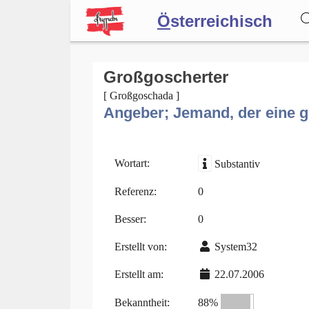
Ö
sterreichisch
Wörterbuch
Großgoscherter
[ Großgoschada ]
Angeber; Jemand, der eine g
Forum
Blog
Wortart:
Substantiv
Referenz:
0
Besser:
0
Erstellt von:
System32
Erstellt am:
22.07.2006
Bekanntheit:
88%