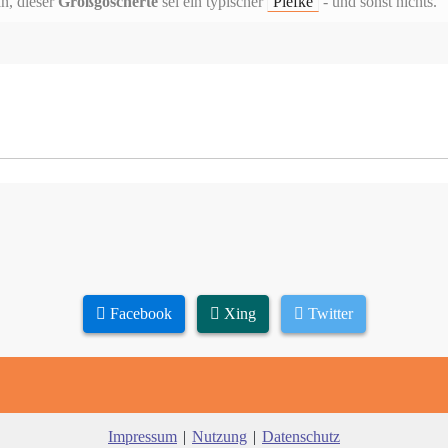
n, dieser
Großgoscherte
sei ein typischer
Piefke
- und sonst nichts.
Facebook
Xing
Twitter
Impressum
|
Nutzung
|
Datenschutz