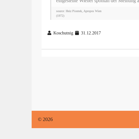
eingestellte Wiener spontan der Meinung a
source: Heiz Piontek, Apropos Wien
(1972)
Koschutnig
31.12.2017
© 2026