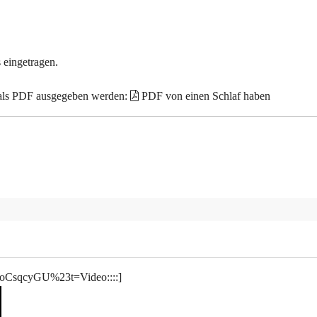
 eingetragen.
 als PDF ausgegeben werden:
PDF von einen Schlaf haben
4oCsqcyGU%23t=Video::::]