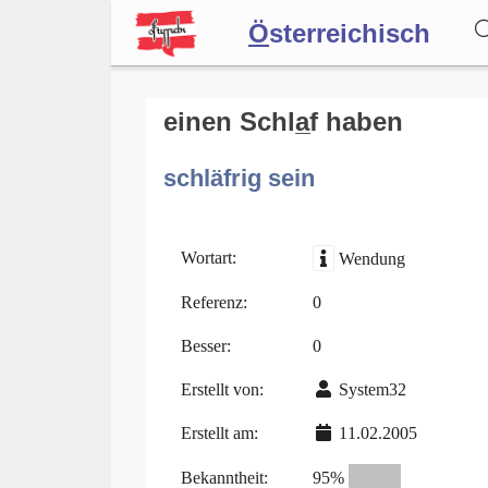
Ö
sterreichisch
Wörterbuch
einen Schla̲f haben
schläfrig sein
Forum
Blog
Wortart:
Wendung
Referenz:
0
Besser:
0
Erstellt von:
System32
Erstellt am:
11.02.2005
Bekanntheit:
95%