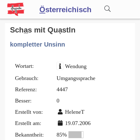
Ö
sterreichisch
Wörterbuch
Scha̲s mit Quạstln
kompletter Unsinn
Forum
Wortart:
Wendung
Blog
Gebrauch:
Umgangssprache
Referenz:
4447
Besser:
0
Erstellt von:
HeleneT
Erstellt am:
19.07.2006
Bekanntheit:
85%