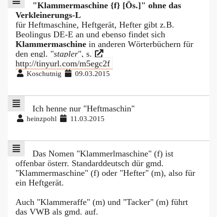
"Klammermaschine {f} [Ös.]" ohne das
Verkleinerungs-L
für Heftmaschine, Heftgerät, Hefter gibt z.B.
Beolingus DE-E an und ebenso findet sich
Klammermaschine
in anderen Wörterbüchern für
den engl. "
stapler
", s.
http://tinyurl.com/m5egc2f
Koschutnig
09.03.2015
Ich henne nur "Heftmaschin"
heinzpohl
11.03.2015
Das Nomen "Klammerlmaschine" (f) ist
offenbar österr. Standarddeutsch dür gmd.
"Klammermaschine" (f) oder "Hefter" (m), also für
ein Heftgerät.
Auch "Klammeraffe" (m) und "Tacker" (m) führt
das VWB als gmd. auf.