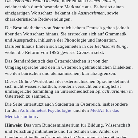
Das
österreichische Deutsch
, oder einfach
Österreichisch
,
zeichnet sich durch besondere Merkmale aus. Es besitzt einen
einzigartigen Wortschatz, bekannt als
Austriazismen
, sowie
charakteristische Redewendungen.
Die Besonderheiten von österreichischem Deutsch gehen jedoch
über den Wortschatz hinaus. Sie erstrecken sich auf Grammatik
und Aussprache, inklusive der Phonologie und Intonation.
Darüber hinaus finden sich Eigenheiten in der
Rechtschreibung
,
wobei die Reform von 1996 gewisse Grenzen setzt.
Das Standarddeutsch des Österreichischen ist von der
Umgangssprache und den in Österreich gebräuchlichen Dialekten,
wie den bairischen und alemannischen, klar abzugrenzen.
Dieses Online Wörterbuch der österreichischen Sprache definiert
sich nicht wissenschaftlich, sondern versucht eine möglichst
umfangreiche Sammlung an unterschiedlichen
Sprachvarianten
in
Österreich zu sammeln.
Die Seite unterstützt auch Studenten in Österreich, insbesondere
für den
Aufnahmetest Psychologie
und den
MedAT für das
Medizinstudium
.
Hinweis:
Das vom Bundesministerium für Bildung, Wissenschaft
und Forschung mitinitiierte und für Schulen und Ämter des
Landes verbindliche Österreichische Wörterbuch, derzeit in der