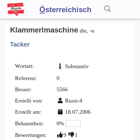
Ö
sterreichisch
Wörterbuch
Klammerlmaschine
die, -n
Tacker
Forum
Wortart:
Substantiv
Blog
Referenz:
0
Besser:
5566
Erstellt von:
Russi-4
Erstellt am:
18.07.2006
Bekanntheit:
0%
Bewertungen:
9
1