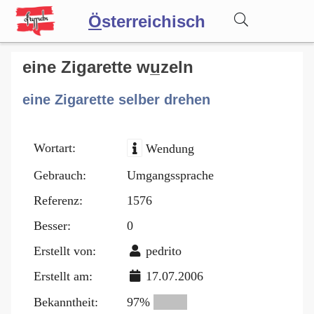
Ö
sterreichisch
Wörterbuch
eine Zigarette wu̲zeln
eine Zigarette selber drehen
Forum
Wortart:
Wendung
Blog
Gebrauch:
Umgangssprache
Referenz:
1576
Besser:
0
Erstellt von:
pedrito
Erstellt am:
17.07.2006
Bekanntheit:
97%