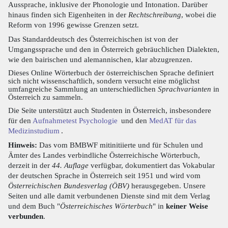
Aussprache, inklusive der Phonologie und Intonation. Darüber
hinaus finden sich Eigenheiten in der
Rechtschreibung
, wobei die
Reform von 1996 gewisse Grenzen setzt.
Das Standarddeutsch des Österreichischen ist von der
Umgangssprache und den in Österreich gebräuchlichen Dialekten,
wie den bairischen und alemannischen, klar abzugrenzen.
Dieses Online Wörterbuch der österreichischen Sprache definiert
sich nicht wissenschaftlich, sondern versucht eine möglichst
umfangreiche Sammlung an unterschiedlichen
Sprachvarianten
in
Österreich zu sammeln.
Die Seite unterstützt auch Studenten in Österreich, insbesondere
für den
Aufnahmetest Psychologie
und den
MedAT für das
Medizinstudium
.
Hinweis:
Das vom BMBWF mitinitiierte und für Schulen und
Ämter des Landes verbindliche Österreichische Wörterbuch,
derzeit in der
44. Auflage
verfügbar, dokumentiert das Vokabular
der deutschen Sprache in Österreich seit 1951 und wird vom
Österreichischen Bundesverlag (ÖBV)
herausgegeben. Unsere
Seiten und alle damit verbundenen Dienste sind mit dem Verlag
und dem Buch "
Österreichisches Wörterbuch
" in
keiner Weise
verbunden
.