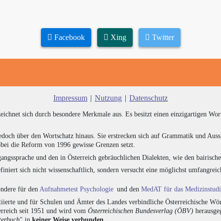
Facebook
Xing
Twitter
Impressum
|
Nutzung
|
Datenschutz
zeichnet sich durch besondere Merkmale aus. Es besitzt einen einzigartigen Wor
edoch über den Wortschatz hinaus. Sie erstrecken sich auf Grammatik und Auss
bei die Reform von 1996 gewisse Grenzen setzt.
angssprache und den in Österreich gebräuchlichen Dialekten, wie den bairisch
finiert sich nicht wissenschaftlich, sondern versucht eine möglichst umfangr
sondere für den
Aufnahmetest Psychologie
und den
MedAT für das Medizinstud
ierte und für Schulen und Ämter des Landes verbindliche Österreichische Wör
erreich seit 1951 und wird vom
Österreichischen Bundesverlag (ÖBV)
herausgeg
terbuch
" in
keiner Weise verbunden
.