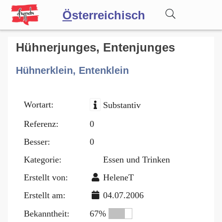
Ö
sterreichisch
Wörterbuch
Hühnerjunges, Entenjunges
Hühnerklein, Entenklein
Forum
Wortart:
Substantiv
Blog
Referenz:
0
Besser:
0
Kategorie:
Essen und Trinken
Erstellt von:
HeleneT
Erstellt am:
04.07.2006
Bekanntheit:
67%