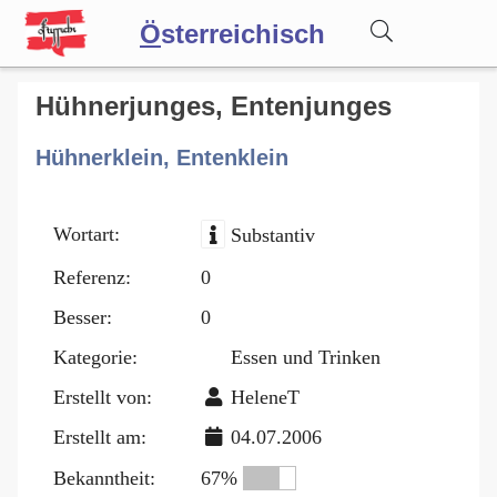
Ö
sterreichisch
Wörterbuch
Hühnerjunges, Entenjunges
Hühnerklein, Entenklein
Forum
Wortart:
Substantiv
Blog
Referenz:
0
Besser:
0
Kategorie:
Essen und Trinken
Erstellt von:
HeleneT
Erstellt am:
04.07.2006
Bekanntheit:
67%