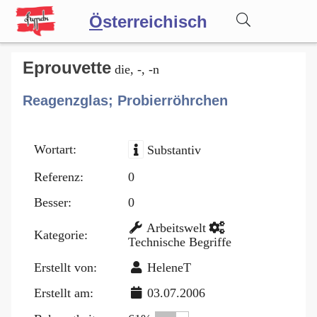
Ö
sterreichisch
Wörterbuch
Eprouvette
die, -, -n
Reagenzglas; Probierröhrchen
Forum
Wortart:
Substantiv
Blog
Referenz:
0
Besser:
0
Arbeitswelt
Kategorie:
Technische Begriffe
Erstellt von:
HeleneT
Erstellt am:
03.07.2006