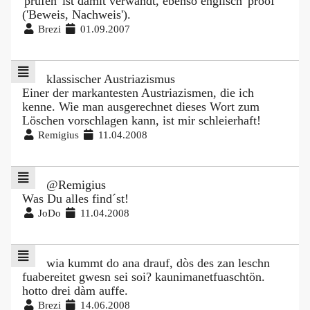
'prüfen' ist damit verwandt, ebenso englisch 'proof'
('Beweis, Nachweis').
Brezi
01.09.2007
klassischer Austriazismus
Einer der markantesten Austriazismen, die ich
kenne. Wie man ausgerechnet dieses Wort zum
Löschen vorschlagen kann, ist mir schleierhaft!
Remigius
11.04.2008
@Remigius
Was Du alles find´st!
JoDo
11.04.2008
wia kummt do ana drauf, dòs des zan leschn
fuabereitet gwesn sei soi? kaunimanetfuaschtön.
hotto drei dàm auffe.
Brezi
14.06.2008