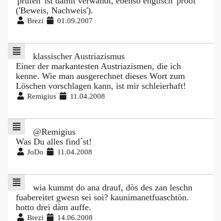
'prüfen' ist damit verwandt, ebenso englisch 'proof'
('Beweis, Nachweis').
Brezi
01.09.2007
klassischer Austriazismus
Einer der markantesten Austriazismen, die ich
kenne. Wie man ausgerechnet dieses Wort zum
Löschen vorschlagen kann, ist mir schleierhaft!
Remigius
11.04.2008
@Remigius
Was Du alles find´st!
JoDo
11.04.2008
wia kummt do ana drauf, dòs des zan leschn
fuabereitet gwesn sei soi? kaunimanetfuaschtön.
hotto drei dàm auffe.
Brezi
14.06.2008