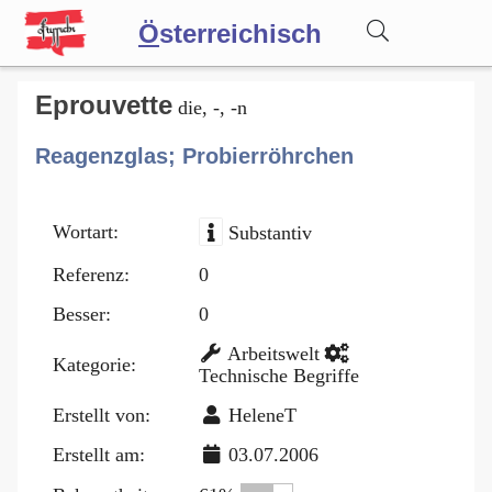
Ö
sterreichisch
Wörterbuch
Eprouvette
die, -, -n
Reagenzglas; Probierröhrchen
Forum
Wortart:
Substantiv
Blog
Referenz:
0
Besser:
0
Arbeitswelt
Kategorie:
Technische Begriffe
Erstellt von:
HeleneT
Erstellt am:
03.07.2006