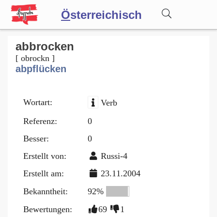
Ö
sterreichisch
Wörterbuch
abbrocken
[ obrockn ]
abpflücken
Forum
Wortart:
Verb
Blog
Referenz:
0
Besser:
0
Erstellt von:
Russi-4
Erstellt am:
23.11.2004
Bekanntheit:
92%
Bewertungen:
69
1