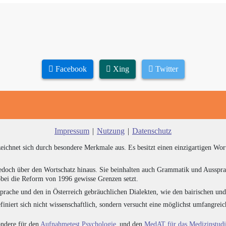
Facebook
Xing
Twitter
Impressum
|
Nutzung
|
Datenschutz
zeichnet sich durch besondere Merkmale aus. Es besitzt einen einzigartigen Wor
edoch über den Wortschatz hinaus. Sie beinhalten auch Grammatik und Ausspra
bei die Reform von 1996 gewisse Grenzen setzt.
prache und den in Österreich gebräuchlichen Dialekten, wie den bairischen un
finiert sich nicht wissenschaftlich, sondern versucht eine möglichst umfangr
sondere für den
Aufnahmetest Psychologie
und den
MedAT für das Medizinstud