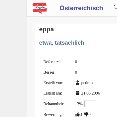
Ö
sterreichisch
Wörterbuch
eppa
etwa, tatsächlich
Forum
Blog
Referenz:
0
Besser:
0
Erstellt von:
pedrito
Erstellt am:
21.06.2006
Bekanntheit:
13%
Bewertungen:
4
0