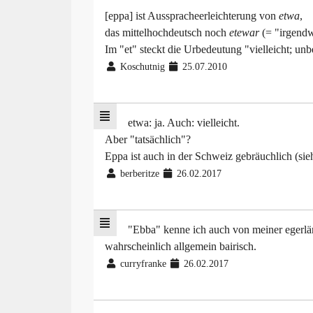
[eppa] ist Ausspracheerleichterung von
etwa
,
das mittelhochdeutsch noch
etewar
(= "irgendw
Im "et" steckt die Urbedeutung "vielleicht; un
Koschutnig
25.07.2010
etwa: ja. Auch: vielleicht.
Aber "tatsächlich"?
Eppa ist auch in der Schweiz gebräuchlich (sie
berberitze
26.02.2017
"Ebba" kenne ich auch von meiner egerlän
wahrscheinlich allgemein bairisch.
curryfranke
26.02.2017