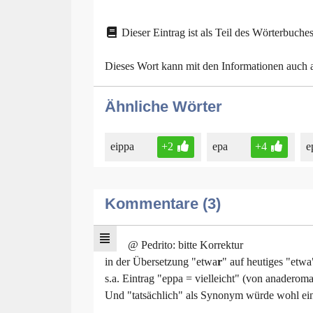
Dieser Eintrag ist als Teil des Wörterbuches
Dieses Wort kann mit den Informationen auch
Ähnliche Wörter
eippa
+2
epa
+4
e
Kommentare (3)
@ Pedrito: bitte Korrektur
in der Übersetzung "etwa
r
" auf heutiges "etwa
s.a. Eintrag "eppa = vielleicht" (von anaderom
Und "tatsächlich" als Synonym würde wohl ein