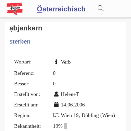
Ö
sterreichisch
Wörterbuch
ạbjankern
sterben
Forum
Wortart:
Verb
Blog
Referenz:
0
Besser:
0
Erstellt von:
HeleneT
Erstellt am:
14.06.2006
Region:
Wien 19, Döbling (Wien)
Bekanntheit:
19%