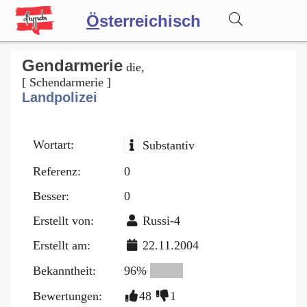
Ö
sterreichisch
Wörterbuch
Gendarmerie
die,
[ Schendarmerie ]
Landpolizei
Forum
Wortart:
Substantiv
Blog
Referenz:
0
Besser:
0
Erstellt von:
Russi-4
Erstellt am:
22.11.2004
Bekanntheit:
96%
Bewertungen:
48
1