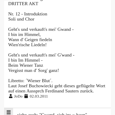
DRITTER AKT
Nr. 12 - Introduktion
Soli und Chor
Geht's und verkauft's mei' Gwand -
I bin im Himmel,
Wann d' Geigen fiedeln
Wien'rische Liedeln!
Geht's und verkauft's mei' G'wand -
I bin Im Himmel -
Beim Wiener Tanz
Vergisst man d' Sorg' ganz!
Libretto: ´Wiener Blut´.
Laut Josef Buchowiecki geht dieses geflügelte Wort
auf einen Aussprch Ferdinand Sauters zurück.
JoDo
02.03.2011
siehe auch: "Gwand, sich ins ~ haun"