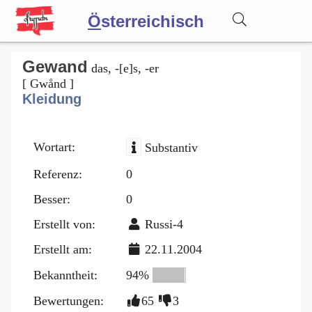
Ö
sterreichisch
Wörterbuch
Gewand
das, -[e]s, -er
[ Gwånd ]
Kleidung
Forum
Wortart:
Substantiv
Blog
Referenz:
0
Besser:
0
Erstellt von:
Russi-4
Erstellt am:
22.11.2004
Bekanntheit:
94%
Bewertungen:
65
3