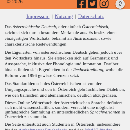
© 2026
Impressum
|
Nutzung
|
Datenschutz
Das
österreichische Deutsch
, oder einfach
Österreichisch
,
zeichnet sich durch besondere Merkmale aus. Es besitzt einen
einzigartigen Wortschatz, bekannt als
Austriazismen
, sowie
charakteristische Redewendungen.
Die Eigenarten von österreichischem Deutsch gehen jedoch über
den Wortschatz hinaus. Sie erstrecken sich auf Grammatik und
Aussprache, inklusive der Phonologie und Intonation. Darüber
hinaus finden sich Eigenheiten in der
Rechtschreibung
, wobei die
Reform von 1996 gewisse Grenzen setzt.
Das Standarddeutsch des Österreichischen ist von der
Umgangssprache und den in Österreich gebräuchlichen Dialekten,
wie den bairischen und alemannischen, deutlich abzugrenzen.
Dieses Online Wörterbuch der österreichischen Sprache definiert
sich nicht wissenschaftlich, sondern versucht eine möglichst
umfangreiche Sammlung an unterschiedlichen
Sprachvarianten
in
Österreich zu sammeln.
Die Seite unterstützt auch Studenten in Österreich, insbesondere
für den
Aufnahmetest Psychologie
und den
MedAT für das