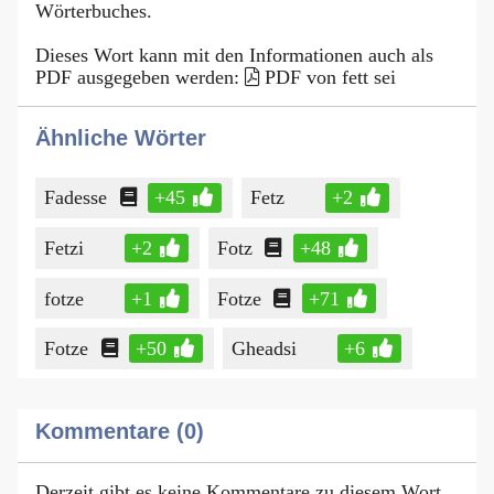
Wörterbuches.
Dieses Wort kann mit den Informationen auch als
PDF ausgegeben werden:
PDF von fett sei
Ähnliche Wörter
Fadesse
+45
Fetz
+2
Fetzi
+2
Fotz
+48
fotze
+1
Fotze
+71
Fotze
+50
Gheadsi
+6
Kommentare (0)
Derzeit gibt es keine Kommentare zu diesem Wort.