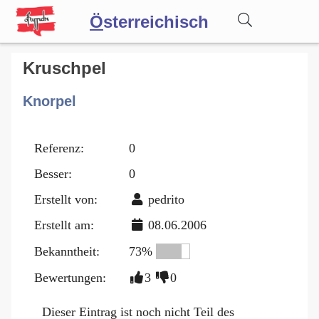
Ö
sterreichisch
Wörterbuch
Kruschpel
Knorpel
Forum
Referenz:
0
Blog
Besser:
0
Erstellt von:
pedrito
Erstellt am:
08.06.2006
Bekanntheit:
73%
Bewertungen:
3
0
Dieser Eintrag ist noch nicht Teil des