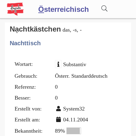
Ö
sterreichisch
Wörterbuch
Nạchtkästchen
das, -s, -
Nachttisch
Forum
Wortart:
Substantiv
Blog
Gebrauch:
Österr. Standarddeutsch
Referenz:
0
Besser:
0
Erstellt von:
System32
Erstellt am:
04.11.2004
Bekanntheit:
89%