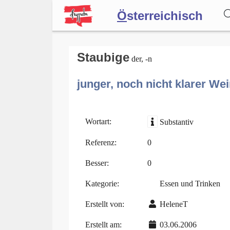
Ö
sterreichisch
Wörterbuch
Staubige
der, -n
junger, noch nicht klarer We
Forum
Blog
Wortart:
Substantiv
Referenz:
0
Besser:
0
Kategorie:
Essen und Trinken
Erstellt von:
HeleneT
Erstellt am:
03.06.2006