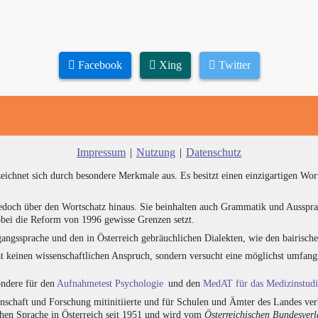
Facebook
Xing
Twitter
Impressum
|
Nutzung
|
Datenschutz
zeichnet sich durch besondere Merkmale aus. Es besitzt einen einzigartigen Wor
edoch über den Wortschatz hinaus. Sie beinhalten auch Grammatik und Ausspra
bei die Reform von 1996 gewisse Grenzen setzt.
angssprache und den in Österreich gebräuchlichen Dialekten, wie den bairisch
at keinen wissenschaftlichen Anspruch, sondern versucht eine möglichst umfa
sondere für den
Aufnahmetest Psychologie
und den
MedAT für das Medizinstud
chaft und Forschung mitinitiierte und für Schulen und Ämter des Landes verb
chen Sprache in Österreich seit 1951 und wird vom
Österreichischen Bundesver