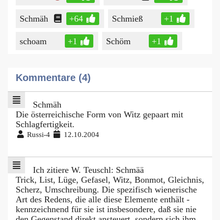
Schmäh
+64
Schmieß
+1
schoam
+1
Schöm
+1
Kommentare (4)
Schmäh
Die österreichische Form von Witz gepaart mit
Schlagfertigkeit.
Russi-4
12.10.2004
Ich zitiere W. Teuschl: Schmää
Trick, List, Lüge, Gefasel, Witz, Bonmot, Gleichnis,
Scherz, Umschreibung. Die spezifisch wienerische
Art des Redens, die alle diese Elemente enthält -
kennzeichnend für sie ist insbesondere, daß sie nie
den Gegenstand direkt ansteuert, sondern sich ihm