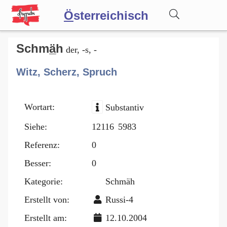
Ö
sterreichisch
Wörterbuch
Schmä̲h
der, -s, -
Witz, Scherz, Spruch
Forum
Wortart:
Substantiv
Blog
Siehe:
12116
5983
Referenz:
0
Besser:
0
Kategorie:
Schmäh
Erstellt von:
Russi-4
Erstellt am:
12.10.2004