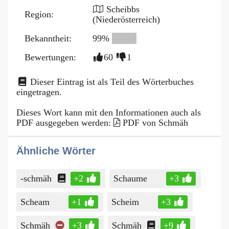
Scheibbs
Region:
(Niederösterreich)
Bekanntheit:
99%
Bewertungen:
60
1
Dieser Eintrag ist als Teil des Wörterbuches
eingetragen.
Dieses Wort kann mit den Informationen auch als
PDF ausgegeben werden:
PDF von Schmäh
Ähnliche Wörter
-schmäh
+2
Schaume
+3
Scheam
+1
Scheim
+3
Schmäh
+3
Schmäh
+9