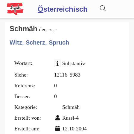
Ö
sterreichisch
Wörterbuch
Schmä̲h
der, -s, -
Witz, Scherz, Spruch
Forum
Wortart:
Substantiv
Blog
Siehe:
12116
5983
Referenz:
0
Besser:
0
Kategorie:
Schmäh
Erstellt von:
Russi-4
Erstellt am:
12.10.2004