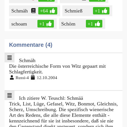
Schmäh
+64
Schmieß
+1
schoam
+1
Schöm
+1
Kommentare (4)
Schmäh
Die österreichische Form von Witz gepaart mit
Schlagfertigkeit.
Russi-4
12.10.2004
Ich zitiere W. Teuschl: Schmää
Trick, List, Lüge, Gefasel, Witz, Bonmot, Gleichnis,
Scherz, Umschreibung. Die spezifisch wienerische
Art des Redens, die alle diese Elemente enthält -
kennzeichnend für sie ist insbesondere, daß sie nie
den Gegenstand direkt ansteuert, sondern sich ihm