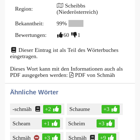
Scheibbs
Region:
(Niederösterreich)
Bekanntheit:
99%
Bewertungen:
60
1
Dieser Eintrag ist als Teil des Wörterbuches
eingetragen.
Dieses Wort kann mit den Informationen auch als
PDF ausgegeben werden:
PDF von Schmäh
Ähnliche Wörter
-schmäh
+2
Schaume
+3
Scheam
+1
Scheim
+3
Schmäh
+3
Schmäh
+9