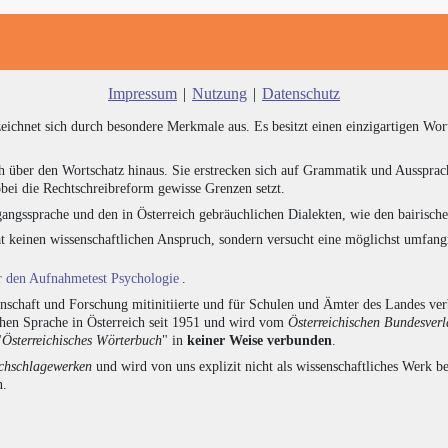
Impressum
|
Nutzung
|
Datenschutz
zeichnet sich durch besondere Merkmale aus. Es besitzt einen einzigartigen Wor
h über den Wortschatz hinaus. Sie erstrecken sich auf Grammatik und Aussprac
bei die Rechtschreibreform gewisse Grenzen setzt.
angssprache und den in Österreich gebräuchlichen Dialekten, wie den bairisch
at keinen wissenschaftlichen Anspruch, sondern versucht eine möglichst umfa
ür den Aufnahmetest Psychologie
.
chaft und Forschung mitinitiierte und für Schulen und Ämter des Landes verb
chen Sprache in Österreich seit 1951 und wird vom
Österreichischen Bundesver
"
Österreichisches Wörterbuch
" in
keiner Weise verbunden
.
hschlagewerken
und wird von uns explizit nicht als wissenschaftliches Werk be
n.