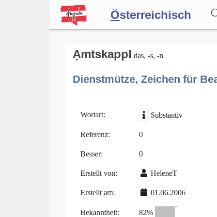
Ö
sterreichisch
Wörterbuch
Ạmtskappl
das, -s, -n
Dienstmütze, Zeichen für Be
Forum
Blog
Wortart:
Substantiv
Referenz:
0
Besser:
0
Erstellt von:
HeleneT
Erstellt am:
01.06.2006
Bekanntheit:
82%