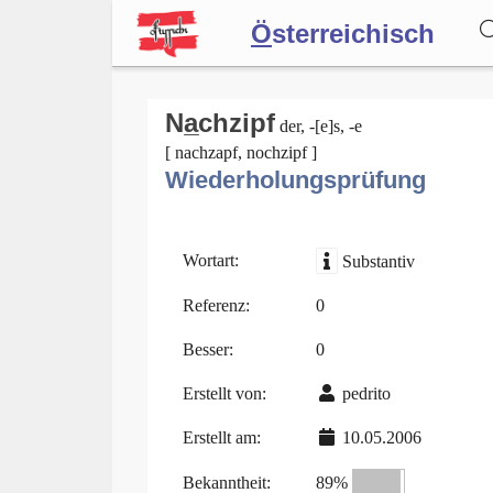
Ö
sterreichisch
Wörterbuch
Na̲chzipf
der, -[e]s, -e
[ nachzapf, nochzipf ]
Wiederholungsprüfung
Forum
Blog
Wortart:
Substantiv
Referenz:
0
Besser:
0
Erstellt von:
pedrito
Erstellt am:
10.05.2006
Bekanntheit:
89%