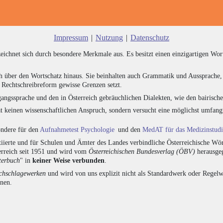
Impressum
|
Nutzung
|
Datenschutz
zeichnet sich durch besondere Merkmale aus. Es besitzt einen einzigartigen Wor
h über den Wortschatz hinaus. Sie beinhalten auch Grammatik und Aussprache, 
e Rechtschreibreform gewisse Grenzen setzt.
angssprache und den in Österreich gebräuchlichen Dialekten, wie den bairisch
at keinen wissenschaftlichen Anspruch, sondern versucht eine möglichst umfa
sondere für den
Aufnahmetest Psychologie
und den
MedAT für das Medizinstud
ierte und für Schulen und Ämter des Landes verbindliche Österreichische Wör
erreich seit 1951 und wird vom
Österreichischen Bundesverlag (ÖBV)
herausgeg
terbuch
" in
keiner Weise verbunden
.
hschlagewerken
und wird von uns explizit nicht als Standardwerk oder Regelwe
onen.