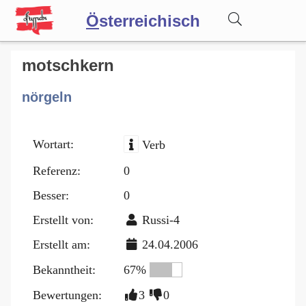
Ö
sterreichisch
Wörterbuch
motschkern
nörgeln
Forum
Wortart:
Verb
Blog
Referenz:
0
Besser:
0
Erstellt von:
Russi-4
Erstellt am:
24.04.2006
Bekanntheit:
67%
Bewertungen:
3
0