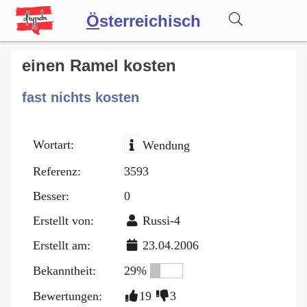
Ö
sterreichisch
Wörterbuch
einen Ramel kosten
fast nichts kosten
Forum
Wortart:
Wendung
Blog
Referenz:
3593
Besser:
0
Erstellt von:
Russi-4
Erstellt am:
23.04.2006
Bekanntheit:
29%
Bewertungen:
19
3