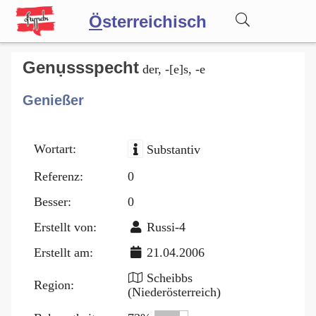
Ö
sterreichisch
Wörterbuch
Genụssspecht
der, -[e]s, -e
Genießer
Forum
Wortart:
Substantiv
Blog
Referenz:
0
Besser:
0
Erstellt von:
Russi-4
Erstellt am:
21.04.2006
Scheibbs
Region:
(Niederösterreich)