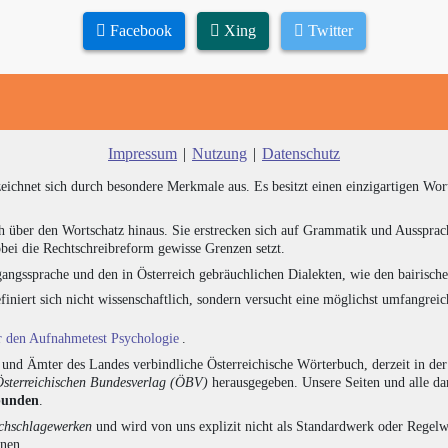
Facebook
Xing
Twitter
Impressum
|
Nutzung
|
Datenschutz
zeichnet sich durch besondere Merkmale aus. Es besitzt einen einzigartigen Wor
h über den Wortschatz hinaus. Sie erstrecken sich auf Grammatik und Aussprac
bei die Rechtschreibreform gewisse Grenzen setzt.
angssprache und den in Österreich gebräuchlichen Dialekten, wie den bairisch
finiert sich nicht wissenschaftlich, sondern versucht eine möglichst umfangr
ür den Aufnahmetest Psychologie
.
nd Ämter des Landes verbindliche Österreichische Wörterbuch, derzeit in de
Österreichischen Bundesverlag (ÖBV)
herausgegeben. Unsere Seiten und alle d
bunden
.
hschlagewerken
und wird von uns explizit nicht als Standardwerk oder Regelwe
onen.