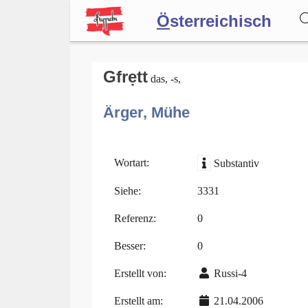
Ö
sterreichisch
Wörterbuch
Gfrẹtt
das, -s,
Ärger, Mühe
Forum
Blog
Wortart:
Substantiv
Siehe:
3331
Referenz:
0
Besser:
0
Erstellt von:
Russi-4
Erstellt am:
21.04.2006