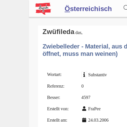
Ö
sterreichisch
Wörterbuch
Zwüfileda
das,
Zwiebelleder - Material, au
Forum
öffnet, muss man weinen)
Blog
Wortart:
Substantiv
Referenz:
0
Besser:
4597
Erstellt von:
FraPee
Erstellt am:
24.03.2006