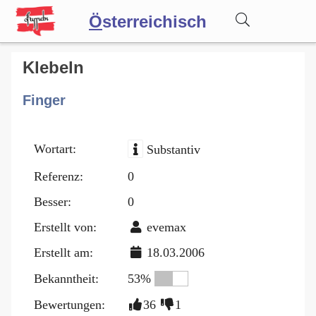
Ö
sterreichisch
Wörterbuch
Klebeln
Finger
Forum
Wortart:
Substantiv
Blog
Referenz:
0
Besser:
0
Erstellt von:
evemax
Erstellt am:
18.03.2006
Bekanntheit:
53%
Bewertungen:
36
1