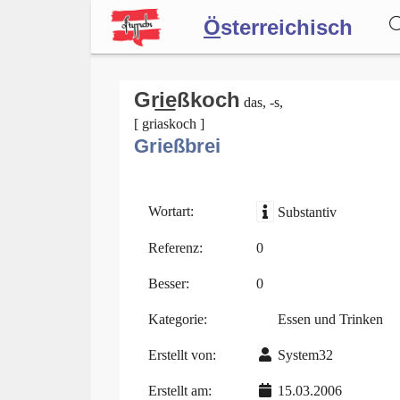
Ö
sterreichisch
Wörterbuch
Gri͟eßkoch
das, -s,
[ griaskoch ]
Grießbrei
Forum
Blog
Wortart:
Substantiv
Referenz:
0
Besser:
0
Kategorie:
Essen und Trinken
Erstellt von:
System32
Erstellt am:
15.03.2006