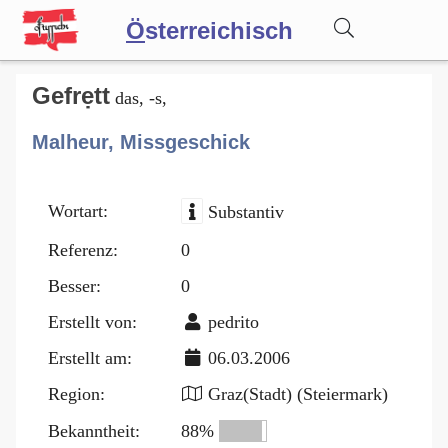
Ö
sterreichisch
Wörterbuch
Gefrẹtt
das, -s,
Malheur, Missgeschick
Forum
Wortart:
Substantiv
Blog
Referenz:
0
Besser:
0
Erstellt von:
pedrito
Erstellt am:
06.03.2006
Region:
Graz(Stadt) (Steiermark)
Bekanntheit:
88%