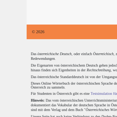
© 2026
Das
österreichische Deutsch
, oder einfach
Österreichisch
, 
Redewendungen.
Die Eigenarten von österreichischem Deutsch gehen jedoc
hinaus finden sich Eigenheiten in der
Rechtschreibung
, wo
Das österreichische Standarddeutsch ist von der Umgangss
Dieses Online Wörterbuch der österreichischen Sprache de
Österreich zu sammeln.
Für Studenten in Österreich gibt es eine
Testsimulation f
Hinweis:
Das vom österreichischen Unterrichtsministerium
dokumentiert das Vokabular der deutschen Sprache in Öst
sind mit dem Verlag und dem Buch "
Österreichisches Wör
Unsere Seite hat auch keine Verbindung zu den
Duden-Nac