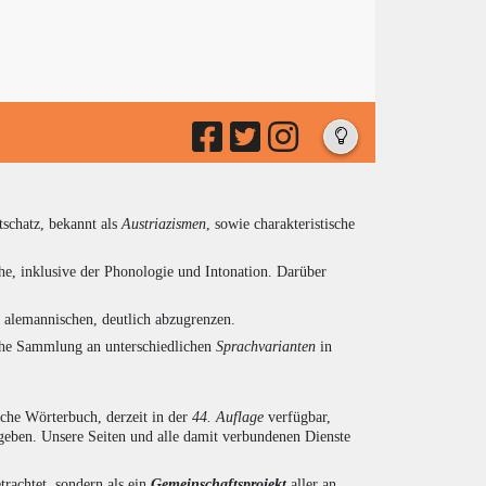
tschatz, bekannt als
Austriazismen
, sowie charakteristische
he, inklusive der Phonologie und Intonation. Darüber
d alemannischen, deutlich abzugrenzen.
eiche Sammlung an unterschiedlichen
Sprachvarianten
in
sche Wörterbuch, derzeit in der
44. Auflage
verfügbar,
eben. Unsere Seiten und alle damit verbundenen Dienste
trachtet, sondern als ein
Gemeinschaftsprojekt
aller an