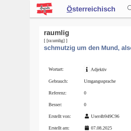
Ö
sterreichisch
Wörterbuch
raumlig
[ [ra:umlig] ]
schmutzig um den Mund, al
Forum
Blog
Wortart:
Adjektiv
Gebrauch:
Umgangssprache
Referenz:
0
Besser:
0
Erstellt von:
User4b949C96
Erstellt am:
07.08.2025