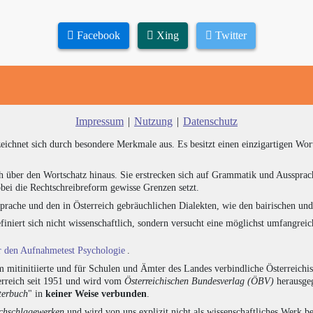
Facebook
Xing
Twitter
Impressum
|
Nutzung
|
Datenschutz
zeichnet sich durch besondere Merkmale aus. Es besitzt einen einzigartigen Wor
h über den Wortschatz hinaus. Sie erstrecken sich auf Grammatik und Aussprac
bei die Rechtschreibreform gewisse Grenzen setzt.
prache und den in Österreich gebräuchlichen Dialekten, wie den bairischen un
finiert sich nicht wissenschaftlich, sondern versucht eine möglichst umfangr
ür den Aufnahmetest Psychologie
.
 mitinitiierte und für Schulen und Ämter des Landes verbindliche Österreichi
erreich seit 1951 und wird vom
Österreichischen Bundesverlag (ÖBV)
herausgeg
terbuch
" in
keiner Weise verbunden
.
hschlagewerken
und wird von uns explizit nicht als wissenschaftliches Werk be