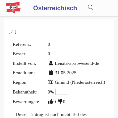
Ö
sterreichisch
Wörterbuch
[ å ]
Forum
Referenz:
0
Besser:
0
Blog
Erstellt von:
Leisita-at-abwesend-de
Erstellt am:
31.05.2025
Region:
Gmünd (Niederösterreich)
Bekanntheit:
0%
Bewertungen:
0
0
Dieser Eintrag ist noch nicht Teil des