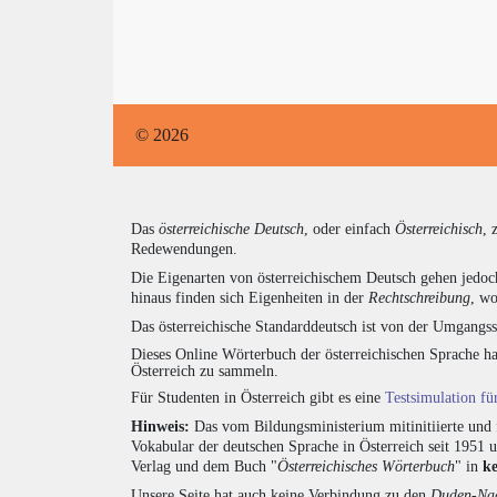
© 2026
Das
österreichische Deutsch
, oder einfach
Österreichisch
, 
Redewendungen.
Die Eigenarten von österreichischem Deutsch gehen jedoc
hinaus finden sich Eigenheiten in der
Rechtschreibung
, wo
Das österreichische Standarddeutsch ist von der Umgangss
Dieses Online Wörterbuch der österreichischen Sprache h
Österreich zu sammeln.
Für Studenten in Österreich gibt es eine
Testsimulation f
Hinweis:
Das vom Bildungsministerium mitinitiierte und 
Vokabular der deutschen Sprache in Österreich seit 1951
Verlag und dem Buch "
Österreichisches Wörterbuch
" in
k
Unsere Seite hat auch keine Verbindung zu den
Duden-Nac