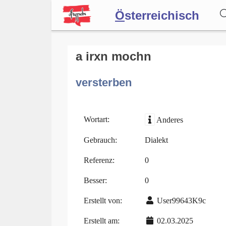
Ö
sterreichisch
Wörterbuch
a irxn mochn
versterben
Forum
Blog
Wortart:
Anderes
Gebrauch:
Dialekt
Referenz:
0
Besser:
0
Erstellt von:
User99643K9c
Erstellt am:
02.03.2025