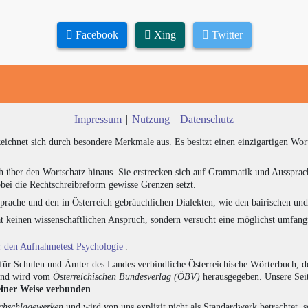
Facebook
Xing
Twitter
Impressum
|
Nutzung
|
Datenschutz
zeichnet sich durch besondere Merkmale aus. Es besitzt einen einzigartigen Wor
h über den Wortschatz hinaus. Sie erstrecken sich auf Grammatik und Aussprac
bei die Rechtschreibreform gewisse Grenzen setzt.
prache und den in Österreich gebräuchlichen Dialekten, wie den bairischen un
at keinen wissenschaftlichen Anspruch, sondern versucht eine möglichst umfa
ür den Aufnahmetest Psychologie
.
für Schulen und Ämter des Landes verbindliche Österreichische Wörterbuch, de
 und wird vom
Österreichischen Bundesverlag (ÖBV)
herausgegeben. Unsere Seit
einer Weise verbunden
.
hschlagewerken
und wird von uns explizit nicht als Standardwerk betrachtet, 