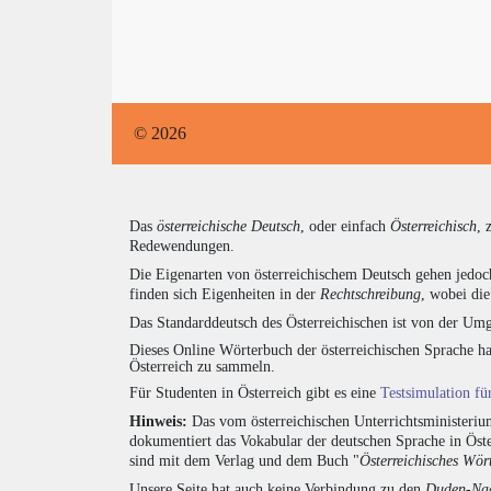
© 2026
Das
österreichische Deutsch
, oder einfach
Österreichisch
, 
Redewendungen.
Die Eigenarten von österreichischem Deutsch gehen jedoc
finden sich Eigenheiten in der
Rechtschreibung
, wobei di
Das Standarddeutsch des Österreichischen ist von der Umg
Dieses Online Wörterbuch der österreichischen Sprache h
Österreich zu sammeln.
Für Studenten in Österreich gibt es eine
Testsimulation f
Hinweis:
Das vom österreichischen Unterrichtsministerium
dokumentiert das Vokabular der deutschen Sprache in Öst
sind mit dem Verlag und dem Buch "
Österreichisches Wör
Unsere Seite hat auch keine Verbindung zu den
Duden-Nac