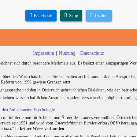
Facebook
Xing
Twitter
Impressum
|
Nutzung
|
Datenschutz
zeichnet sich durch besondere Merkmale aus. Es besitzt einen einzigartigen Wor
h über den Wortschatz hinaus. Sie beinhalten auch Grammatik und Aussprache, 
e Reform von 1996 gewisse Grenzen setzt.
angssprache und den in Österreich gebräuchlichen Dialekten, wie den bairisch
at keinen wissenschaftlichen Anspruch, sondern versucht eine möglichst umfa
ür den Aufnahmetest Psychologie
.
 mitinitiierte und für Schulen und Ämter des Landes verbindliche Österreichi
erreich seit 1951 und wird vom
Österreichischen Bundesverlag (ÖBV)
herausgeg
terbuch
" in
keiner Weise verbunden
.
hschlagewerken
und wird von uns explizit nicht als Regelwerk betrachtet, sond