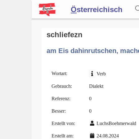
Ö
sterreichisch
Wörterbuch
schliefezn
am Eis dahinrutschen, mache
Forum
Blog
Wortart:
Verb
Gebrauch:
Dialekt
Referenz:
0
Besser:
0
Erstellt von:
LuchsBoehmerwald
Erstellt am:
24.08.2024