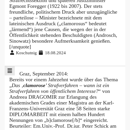
Strafrechtssektion und späteren Justizminister
Egmont Foregger (1922 bis 2007). Der stets
freundliche, politischem Druck aber unzugängliche
– parteilose – Minister bezeichnete mit dem
lateinischen Ausdruck („clamorosus“ bedeutet
„lärmend“) jene Causen, die wegen der in der
Öffentlichkeit stehenden Beschuldigten (Androsch,
Sinowatz) besondere Aufmerksamkeit genießen.
[/unquote]
Koschutnig
18.08.2024
Graz, September 2014:
Bereits vor einem Jahrzehnt wurde über das Thema
„
Das ‚
clamorose
’ Strafverfahren – wann ist ein
Strafverfahren von öffentlichem Interesse?
“ von
Andreea DRAGOMIR zur Erlangung des
akademischen Grades einer Magistra an der Karl-
Franzens-Universität Graz eine 58 Seiten starke
DIPLOMARBEIT mit einem halben Hundert
Nennungen von „b]clamorose[/b]“ eingereicht.
Beurteiler: Em.Univ.-Prof. Dr.iur. Peter Schick am