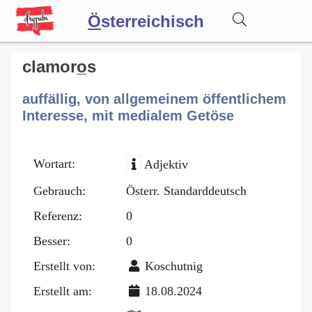
Ö
sterreichisch
Wörterbuch
clamoro̲s
auffällig, von allgemeinem öffentlichem
Forum
Interesse, mit medialem Getöse
Blog
Wortart:
Adjektiv
Gebrauch:
Österr. Standarddeutsch
Referenz:
0
Besser:
0
Erstellt von:
Koschutnig
Erstellt am:
18.08.2024